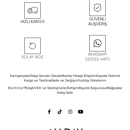
GÜVENLİ
HIZLI KARGO
ALIŞVERİŞ
WHATSAPP
KOLAY İADE
DESTEK HATTI
Kampanyalar
Sıkça Sorulan Sorular
Banka Hesap Bilgileri
Kapıda Ödeme
Kargo ve Teslimat
İade ve Değişim
Yurtdışı Gönderim
Biz Kimiz?
Blog
KVKK ve Sözleşmeler
İletişim
Bayilik Başvurusu
Mağazalar
Kolay İade