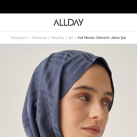
Anasayfa
Aksesuar
Başörtü
Şal
Kot Mavisi-Desenli Jakar Şal