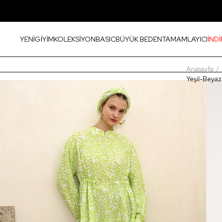
YENİ
GİYİM
KOLEKSİYON
BASIC
BÜYÜK BEDEN
TAMAMLAYICI
İNDİ
Anasayfa
Yeşil-Beyaz