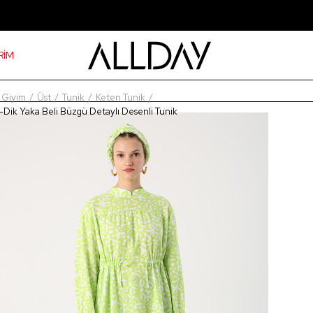
RİM
Giyim
Üst
Tunik
Keten Tunik
-Dik Yaka Beli Büzgü Detaylı Desenli Tunik