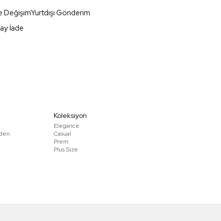
e Değişim
Yurtdışı Gönderim
ay İade
Koleksiyon
Elegance
den
Casual
Prem
Plus Size