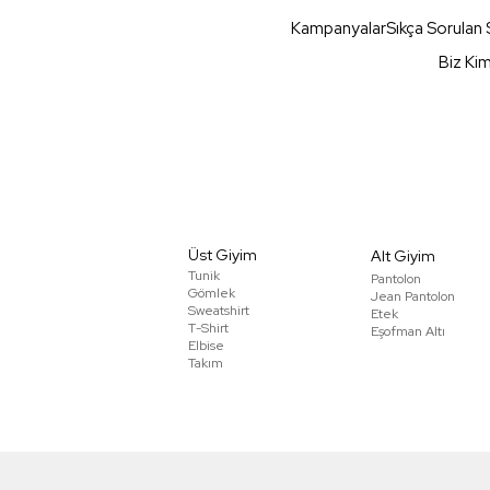
Kampanyalar
Sıkça Sorulan 
Biz Ki
Üst Giyim
Alt Giyim
Tunik
Pantolon
Gömlek
Jean Pantolon
Sweatshirt
Etek
T-Shirt
Eşofman Altı
Elbise
Takım