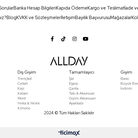
Sorular
Banka Hesap Bilgileri
Kapıda Ödeme
Kargo ve Teslimat
İade v
miz?
Blog
KVKK ve Sözleşmeler
İletişim
Bayilik Başvurusu
Mağazalar
Kol
Dış Giyim
Tamamlayıcı
Giyim
Trençkot
Şal
Basic
Ceket
Eşarp
Büyük Be
Kap
Çanta
İndirim
Kaban
Takı & Aksesuar
Mont
Giyim Aksesuarı
Hırka & Yelek
Ayakkabı
Kimono
2024 © Tüm Hakları Saklıdır