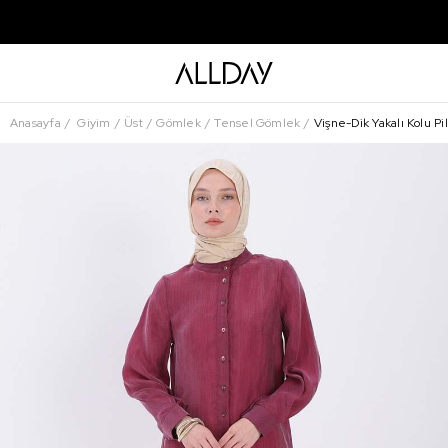
Anasayfa
Giyim
Üst
Gömlek
Tensel Gömlek
Vişne-Dik Yakalı Kolu P