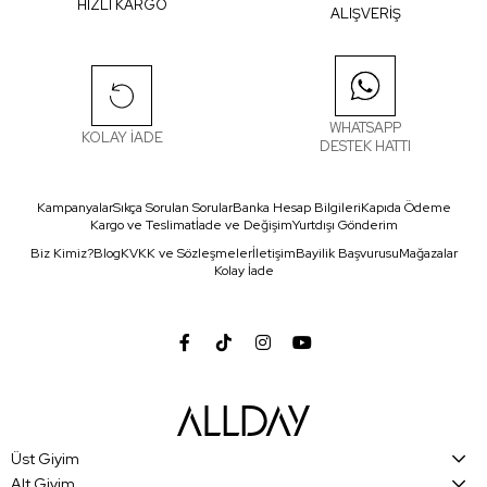
HIZLI KARGO
ALIŞVERİŞ
WHATSAPP
KOLAY İADE
DESTEK HATTI
Kampanyalar
Sıkça Sorulan Sorular
Banka Hesap Bilgileri
Kapıda Ödeme
Kargo ve Teslimat
İade ve Değişim
Yurtdışı Gönderim
Biz Kimiz?
Blog
KVKK ve Sözleşmeler
İletişim
Bayilik Başvurusu
Mağazalar
Kolay İade
Üst Giyim
Alt Giyim