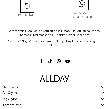
WHATSAPP
KOLAY İADE
DESTEK HATTI
Kampanyalar
Sıkça Sorulan Sorular
Banka Hesap Bilgileri
Kapıda Ödeme
Kargo ve Teslimat
İade ve Değişim
Yurtdışı Gönderim
Biz Kimiz?
Blog
KVKK ve Sözleşmeler
İletişim
Bayilik Başvurusu
Mağazalar
Kolay İade
Üst Giyim
Alt Giyim
Dış Giyim
Tamamlayıcı