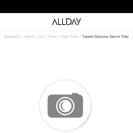
Anasayfa
Giyim
Üst
Tunik
Triko Tunik
Toprak-Dokuma Garnili Triko