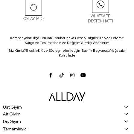
WHATSAPP
KOLAY İADE
DESTEK HATTI
Kampanyalar
Sıkça Sorulan Sorular
Banka Hesap Bilgileri
Kapıda Ödeme
Kargo ve Teslimat
İade ve Değişim
Yurtdışı Gönderim
Biz Kimiz?
Blog
KVKK ve Sözleşmeler
İletişim
Bayilik Başvurusu
Mağazalar
Kolay İade
Üst Giyim
Alt Giyim
Dış Giyim
Tamamlayıcı