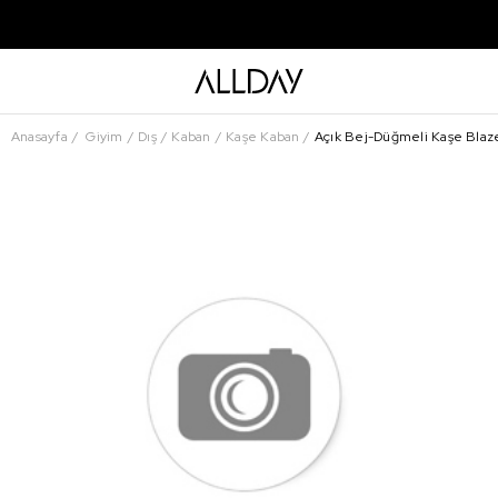
Anasayfa
Giyim
Dış
Kaban
Kaşe Kaban
Açık Bej-Düğmeli Kaşe Blaz