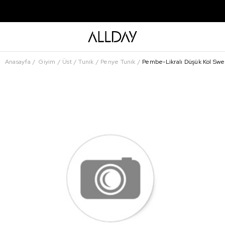
Anasayfa
Giyim
Üst
Tunik
Penye Tunik
Pembe-Likralı Düşük Kol Swe