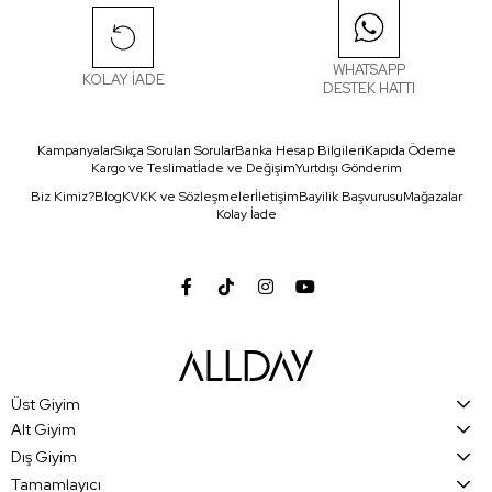
WHATSAPP
KOLAY İADE
DESTEK HATTI
Kampanyalar
Sıkça Sorulan Sorular
Banka Hesap Bilgileri
Kapıda Ödeme
Kargo ve Teslimat
İade ve Değişim
Yurtdışı Gönderim
Biz Kimiz?
Blog
KVKK ve Sözleşmeler
İletişim
Bayilik Başvurusu
Mağazalar
Kolay İade
Üst Giyim
Alt Giyim
Dış Giyim
Tamamlayıcı