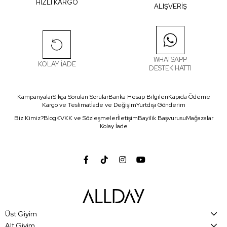
HIZLI KARGO
ALIŞVERİŞ
WHATSAPP
KOLAY İADE
DESTEK HATTI
Kampanyalar
Sıkça Sorulan Sorular
Banka Hesap Bilgileri
Kapıda Ödeme
Kargo ve Teslimat
İade ve Değişim
Yurtdışı Gönderim
Biz Kimiz?
Blog
KVKK ve Sözleşmeler
İletişim
Bayilik Başvurusu
Mağazalar
Kolay İade
Üst Giyim
Alt Giyim