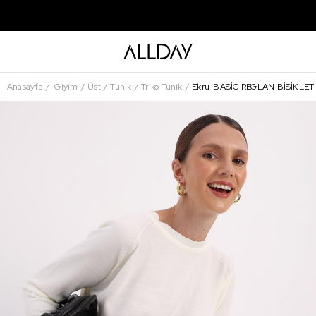
Anasayfa
Giyim
Üst
Tunik
Triko Tunik
Ekru-BASİC REGLAN BİSİKLE