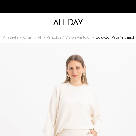
Anasayfa
Giyim
Alt
Pantolon
Viskon Pantolon
Ekru-Bol Paça Yırtmaçlı