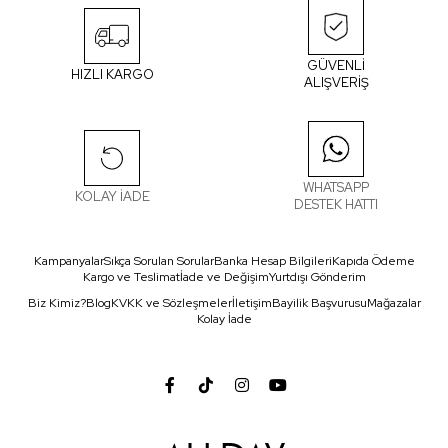
GÜVENLİ
HIZLI KARGO
ALIŞVERİŞ
WHATSAPP
KOLAY İADE
DESTEK HATTI
Kampanyalar
Sıkça Sorulan Sorular
Banka Hesap Bilgileri
Kapıda Ödeme
Kargo ve Teslimat
İade ve Değişim
Yurtdışı Gönderim
Biz Kimiz?
Blog
KVKK ve Sözleşmeler
İletişim
Bayilik Başvurusu
Mağazalar
Kolay İade