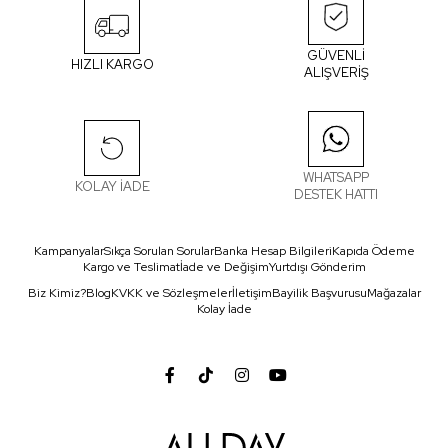
GÜVENLİ
HIZLI KARGO
ALIŞVERİŞ
WHATSAPP
KOLAY İADE
DESTEK HATTI
Kampanyalar
Sıkça Sorulan Sorular
Banka Hesap Bilgileri
Kapıda Ödeme
Kargo ve Teslimat
İade ve Değişim
Yurtdışı Gönderim
Biz Kimiz?
Blog
KVKK ve Sözleşmeler
İletişim
Bayilik Başvurusu
Mağazalar
Kolay İade