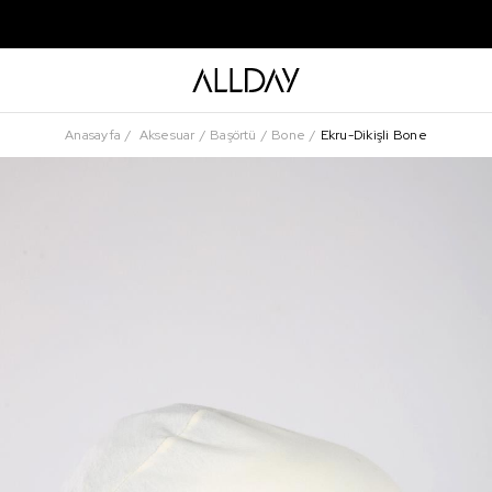
Anasayfa
Aksesuar
Başörtü
Bone
Ekru-Dikişli Bone