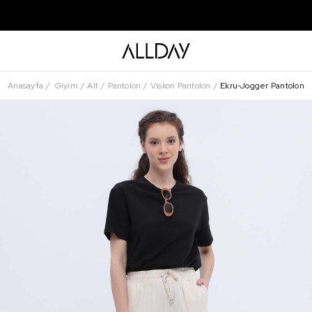
Anasayfa
Giyim
Alt
Pantolon
Viskon Pantolon
Ekru-Jogger Pantolon