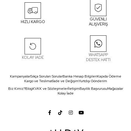
GÜVENLİ
HIZLI KARGO
ALIŞVERİŞ
WHATSAPP
KOLAY İADE
DESTEK HATTI
Kampanyalar
Sıkça Sorulan Sorular
Banka Hesap Bilgileri
Kapıda Ödeme
Kargo ve Teslimat
İade ve Değişim
Yurtdışı Gönderim
Biz Kimiz?
Blog
KVKK ve Sözleşmeler
İletişim
Bayilik Başvurusu
Mağazalar
Kolay İade