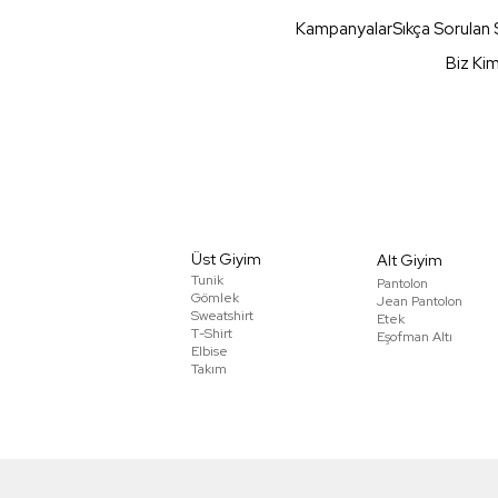
Kampanyalar
Sıkça Sorulan 
Biz Ki
Üst Giyim
Alt Giyim
Tunik
Pantolon
Gömlek
Jean Pantolon
Sweatshirt
Etek
T-Shirt
Eşofman Altı
Elbise
Takım