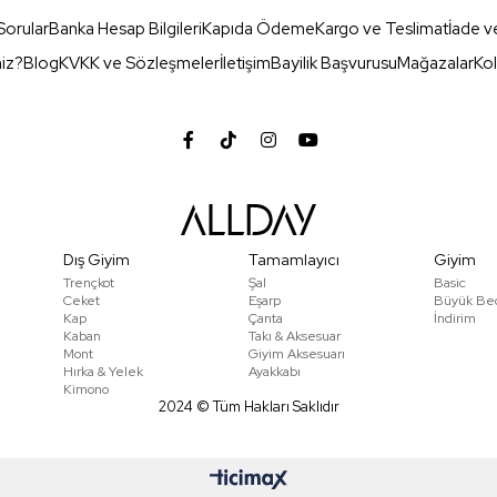
Sorular
Banka Hesap Bilgileri
Kapıda Ödeme
Kargo ve Teslimat
İade v
miz?
Blog
KVKK ve Sözleşmeler
İletişim
Bayilik Başvurusu
Mağazalar
Kol
Dış Giyim
Tamamlayıcı
Giyim
Trençkot
Şal
Basic
Ceket
Eşarp
Büyük Be
Kap
Çanta
İndirim
Kaban
Takı & Aksesuar
Mont
Giyim Aksesuarı
Hırka & Yelek
Ayakkabı
Kimono
2024 © Tüm Hakları Saklıdır