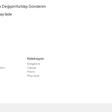
e Değişim
Yurtdışı Gönderim
ay İade
Koleksiyon
Elegance
den
Casual
Prem
Plus Size