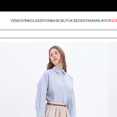
YENİ
GİYİM
KOLEKSİYON
BASIC
BÜYÜK BEDEN
TAMAMLAYICI
İNDİ