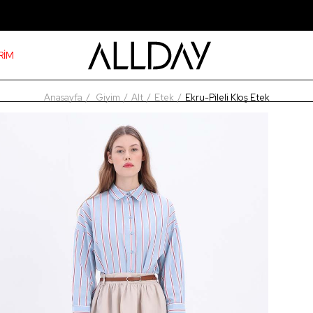
RİM
Anasayfa
Giyim
Alt
Etek
Ekru-Pileli Kloş Etek