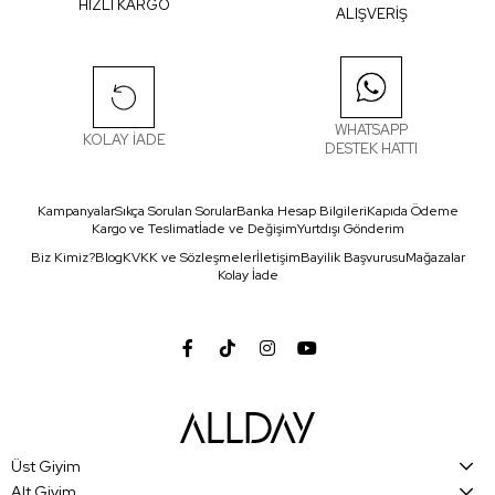
HIZLI KARGO
ALIŞVERİŞ
WHATSAPP
KOLAY İADE
DESTEK HATTI
Kampanyalar
Sıkça Sorulan Sorular
Banka Hesap Bilgileri
Kapıda Ödeme
Kargo ve Teslimat
İade ve Değişim
Yurtdışı Gönderim
Biz Kimiz?
Blog
KVKK ve Sözleşmeler
İletişim
Bayilik Başvurusu
Mağazalar
Kolay İade
Üst Giyim
Alt Giyim