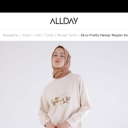
Anasayfa
Giyim
Üst
Tunik
Penye Tunik
Ekru-Pretty Nakışlı Reglan Ko