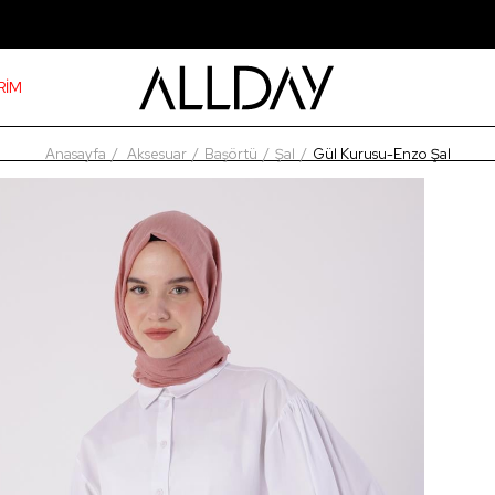
RİM
Anasayfa
Aksesuar
Başörtü
Şal
Gül Kurusu-Enzo Şal