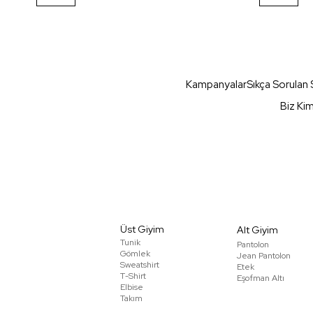
Kampanyalar
Sıkça Sorulan 
Biz Ki
Üst Giyim
Alt Giyim
Tunik
Pantolon
Gömlek
Jean Pantolon
Sweatshirt
Etek
T-Shirt
Eşofman Altı
Elbise
Takım