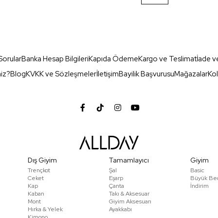
Sorular
Banka Hesap Bilgileri
Kapıda Ödeme
Kargo ve Teslimat
İade v
miz?
Blog
KVKK ve Sözleşmeler
İletişim
Bayilik Başvurusu
Mağazalar
Kol
Dış Giyim
Tamamlayıcı
Giyim
Trençkot
Şal
Basic
Ceket
Eşarp
Büyük Be
Kap
Çanta
İndirim
Kaban
Takı & Aksesuar
Mont
Giyim Aksesuarı
Hırka & Yelek
Ayakkabı
Kimono