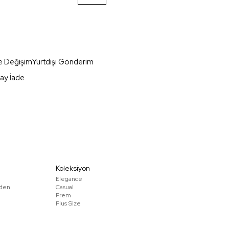
e Değişim
Yurtdışı Gönderim
ay İade
Koleksiyon
Elegance
den
Casual
Prem
Plus Size