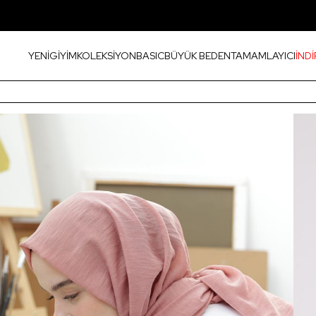
YENİ
GİYİM
KOLEKSİYON
BASIC
BÜYÜK BEDEN
TAMAMLAYICI
İNDİ