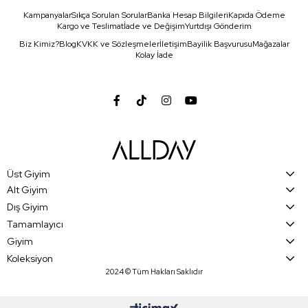
Kampanyalar
Sıkça Sorulan Sorular
Banka Hesap Bilgileri
Kapıda Ödeme
Kargo ve Teslimat
İade ve Değişim
Yurtdışı Gönderim
Biz Kimiz?
Blog
KVKK ve Sözleşmeler
İletişim
Bayilik Başvurusu
Mağazalar
Kolay İade
Üst Giyim
Alt Giyim
Dış Giyim
Tamamlayıcı
Giyim
Koleksiyon
2024 © Tüm Hakları Saklıdır