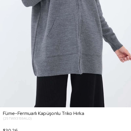
Füme-Fermuarlı Kapüşonlu Triko Hırka
(25TW93159AL0)
$30.26