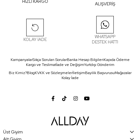
HIZLI KARGO
ALIŞVERİŞ
WHATSAPP
KOLAY İADE
DESTEK HATTI
Kampanyalar
Sıkça Sorulan Sorular
Banka Hesap Bilgileri
Kapıda Ödeme
Kargo ve Teslimat
İade ve Değişim
Yurtdışı Gönderim
Biz Kimiz?
Blog
KVKK ve Sözleşmeler
İletişim
Bayilik Başvurusu
Mağazalar
Kolay İade
Üst Giyim
Alt Giyim