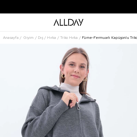
Anasayfa
Giyim
Dış
Hırka
Triko Hırka
Füme-Fermuarlı Kapüşonlu Triko