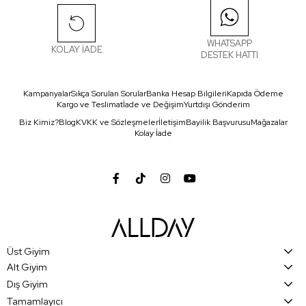
WHATSAPP
KOLAY İADE
DESTEK HATTI
Kampanyalar
Sıkça Sorulan Sorular
Banka Hesap Bilgileri
Kapıda Ödeme
Kargo ve Teslimat
İade ve Değişim
Yurtdışı Gönderim
Biz Kimiz?
Blog
KVKK ve Sözleşmeler
İletişim
Bayilik Başvurusu
Mağazalar
Kolay İade
Üst Giyim
Alt Giyim
Dış Giyim
Tamamlayıcı