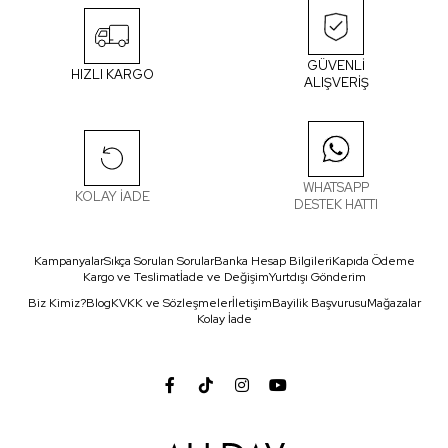
GÜVENLİ
HIZLI KARGO
ALIŞVERİŞ
WHATSAPP
KOLAY İADE
DESTEK HATTI
Kampanyalar
Sıkça Sorulan Sorular
Banka Hesap Bilgileri
Kapıda Ödeme
Kargo ve Teslimat
İade ve Değişim
Yurtdışı Gönderim
Biz Kimiz?
Blog
KVKK ve Sözleşmeler
İletişim
Bayilik Başvurusu
Mağazalar
Kolay İade