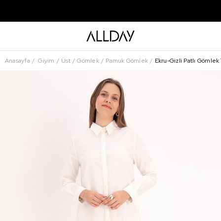
Anasayfa
Giyim
Üst
Gömlek
Pamuk Gömlek
Ekru-Gizli Patlı Gömlek