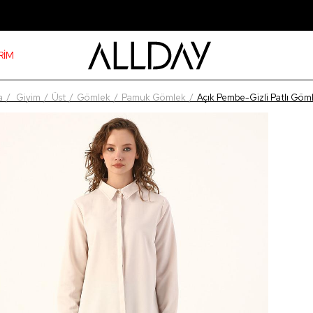
RİM
a
Giyim
Üst
Gömlek
Pamuk Gömlek
Açık Pembe-Gizli Patlı Göm