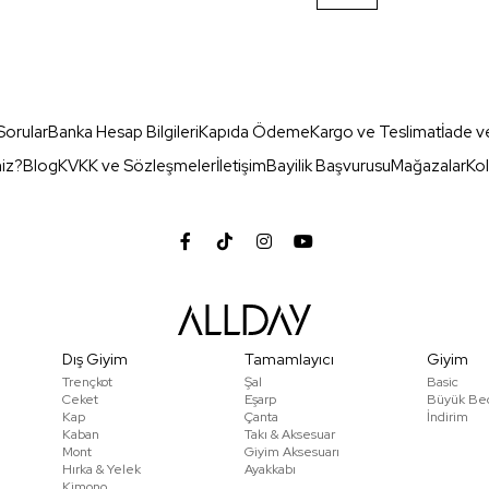
Sorular
Banka Hesap Bilgileri
Kapıda Ödeme
Kargo ve Teslimat
İade v
miz?
Blog
KVKK ve Sözleşmeler
İletişim
Bayilik Başvurusu
Mağazalar
Kol
Dış Giyim
Tamamlayıcı
Giyim
Trençkot
Şal
Basic
Ceket
Eşarp
Büyük Be
Kap
Çanta
İndirim
Kaban
Takı & Aksesuar
Mont
Giyim Aksesuarı
Hırka & Yelek
Ayakkabı
Kimono