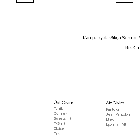
Kampanyalar
Sıkça Sorulan 
Biz Ki
Üst Giyim
Alt Giyim
Tunik
Pantolon
Gömlek
Jean Pantolon
Sweatshirt
Etek
T-Shirt
Eşofman Altı
Elbise
Takım