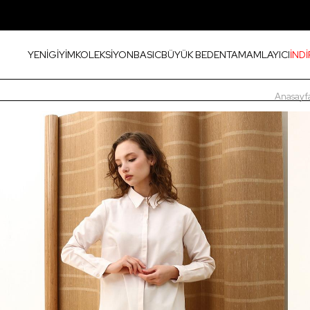
YENİ
GİYİM
KOLEKSİYON
BASIC
BÜYÜK BEDEN
TAMAMLAYICI
İNDİ
Anasayf