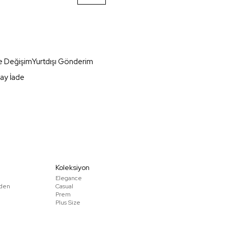
e Değişim
Yurtdışı Gönderim
ay İade
Koleksiyon
Elegance
den
Casual
Prem
Plus Size