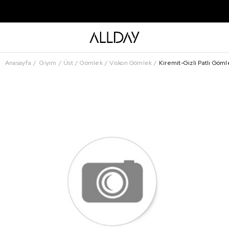
Anasayfa
Giyim
Üst
Gömlek
Viskon Gömlek
Kiremit-Gizli Patlı Göml