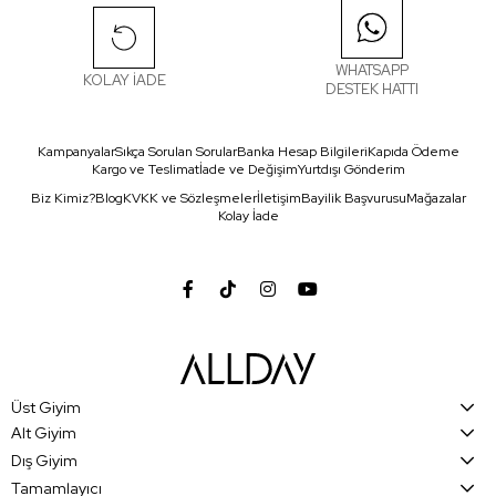
WHATSAPP
KOLAY İADE
DESTEK HATTI
Kampanyalar
Sıkça Sorulan Sorular
Banka Hesap Bilgileri
Kapıda Ödeme
Kargo ve Teslimat
İade ve Değişim
Yurtdışı Gönderim
Biz Kimiz?
Blog
KVKK ve Sözleşmeler
İletişim
Bayilik Başvurusu
Mağazalar
Kolay İade
Üst Giyim
Alt Giyim
Dış Giyim
Tamamlayıcı