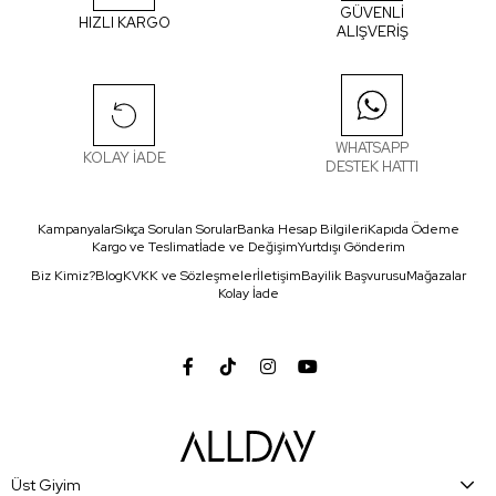
GÜVENLİ
HIZLI KARGO
ALIŞVERİŞ
WHATSAPP
KOLAY İADE
DESTEK HATTI
Kampanyalar
Sıkça Sorulan Sorular
Banka Hesap Bilgileri
Kapıda Ödeme
Kargo ve Teslimat
İade ve Değişim
Yurtdışı Gönderim
Biz Kimiz?
Blog
KVKK ve Sözleşmeler
İletişim
Bayilik Başvurusu
Mağazalar
Kolay İade
Üst Giyim