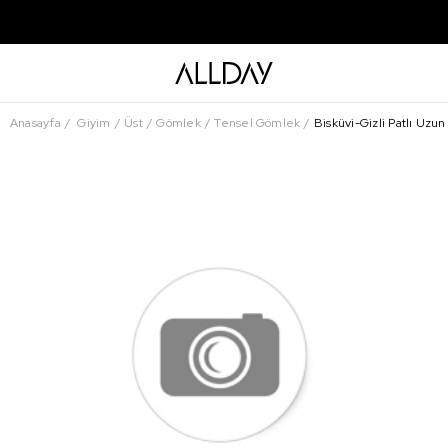
Anasayfa
Giyim
Üst
Gömlek
Tensel Gömlek
Bisküvi-Gizli Patlı Uzu