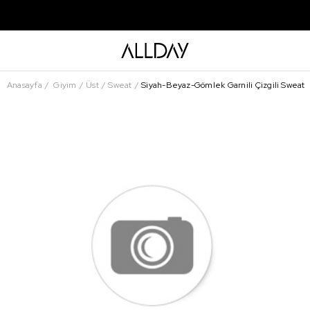
Anasayfa
Giyim
Üst
Sweat
Siyah-Beyaz-Gömlek Garnili Çizgili Sweat