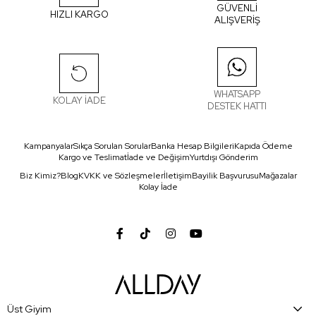
GÜVENLİ
HIZLI KARGO
ALIŞVERİŞ
WHATSAPP
KOLAY İADE
DESTEK HATTI
Kampanyalar
Sıkça Sorulan Sorular
Banka Hesap Bilgileri
Kapıda Ödeme
Kargo ve Teslimat
İade ve Değişim
Yurtdışı Gönderim
Biz Kimiz?
Blog
KVKK ve Sözleşmeler
İletişim
Bayilik Başvurusu
Mağazalar
Kolay İade
Üst Giyim