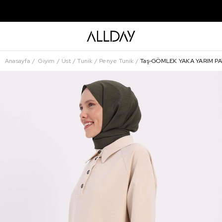
Anasayfa
Giyim
Üst
Tunik
Penye Tunik
Taş-GÖMLEK YAKA YARIM PA