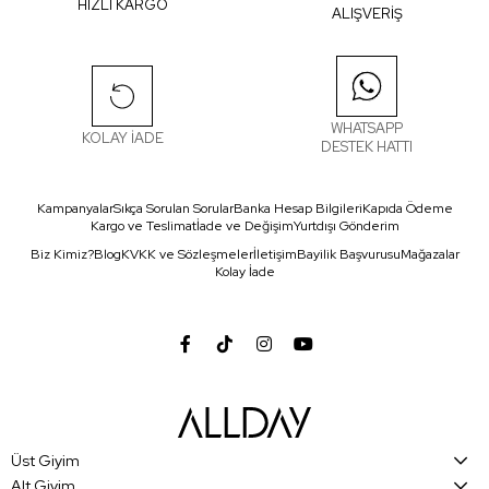
HIZLI KARGO
ALIŞVERİŞ
WHATSAPP
KOLAY İADE
DESTEK HATTI
Kampanyalar
Sıkça Sorulan Sorular
Banka Hesap Bilgileri
Kapıda Ödeme
Kargo ve Teslimat
İade ve Değişim
Yurtdışı Gönderim
Biz Kimiz?
Blog
KVKK ve Sözleşmeler
İletişim
Bayilik Başvurusu
Mağazalar
Kolay İade
Üst Giyim
Alt Giyim