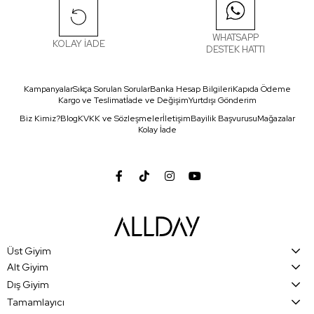
WHATSAPP
KOLAY İADE
DESTEK HATTI
Kampanyalar
Sıkça Sorulan Sorular
Banka Hesap Bilgileri
Kapıda Ödeme
Kargo ve Teslimat
İade ve Değişim
Yurtdışı Gönderim
Biz Kimiz?
Blog
KVKK ve Sözleşmeler
İletişim
Bayilik Başvurusu
Mağazalar
Kolay İade
Üst Giyim
Alt Giyim
Dış Giyim
Tamamlayıcı