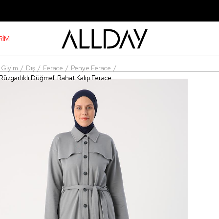
RİM
Giyim
Dış
Ferace
Penye Ferace
Rüzgarlıklı Düğmeli Rahat Kalıp Ferace