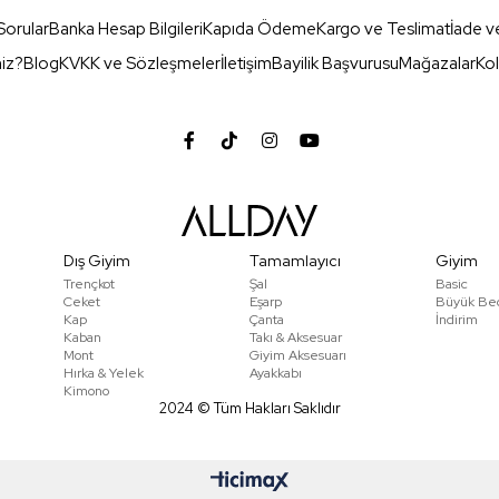
Sorular
Banka Hesap Bilgileri
Kapıda Ödeme
Kargo ve Teslimat
İade v
miz?
Blog
KVKK ve Sözleşmeler
İletişim
Bayilik Başvurusu
Mağazalar
Kol
Dış Giyim
Tamamlayıcı
Giyim
Trençkot
Şal
Basic
Ceket
Eşarp
Büyük Be
Kap
Çanta
İndirim
Kaban
Takı & Aksesuar
Mont
Giyim Aksesuarı
Hırka & Yelek
Ayakkabı
Kimono
2024 © Tüm Hakları Saklıdır