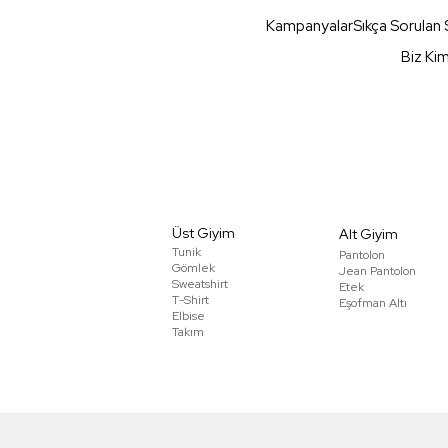
Kampanyalar
Sıkça Sorulan 
Biz Ki
Üst Giyim
Alt Giyim
Tunik
Pantolon
Gömlek
Jean Pantolon
Sweatshirt
Etek
T-Shirt
Eşofman Altı
Elbise
Takım