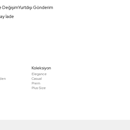
e Değişim
Yurtdışı Gönderim
ay İade
Koleksiyon
Elegance
den
Casual
Prem
Plus Size