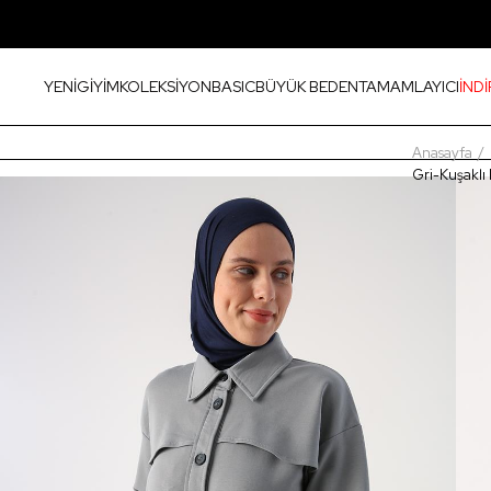
YENİ
GİYİM
KOLEKSİYON
BASIC
BÜYÜK BEDEN
TAMAMLAYICI
İNDİ
Anasayfa
Gri-Kuşaklı 