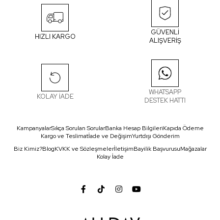
GÜVENLİ
HIZLI KARGO
ALIŞVERİŞ
WHATSAPP
KOLAY İADE
DESTEK HATTI
Kampanyalar
Sıkça Sorulan Sorular
Banka Hesap Bilgileri
Kapıda Ödeme
Kargo ve Teslimat
İade ve Değişim
Yurtdışı Gönderim
Biz Kimiz?
Blog
KVKK ve Sözleşmeler
İletişim
Bayilik Başvurusu
Mağazalar
Kolay İade