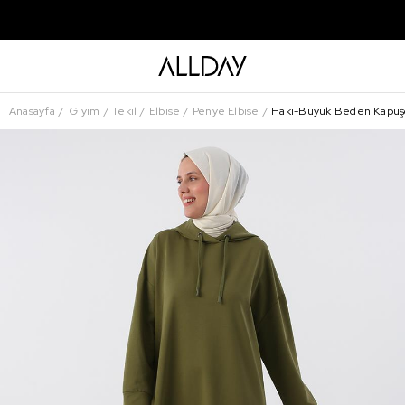
Anasayfa
Giyim
Tekil
Elbise
Penye Elbise
Haki-Büyük Beden Kapüşo