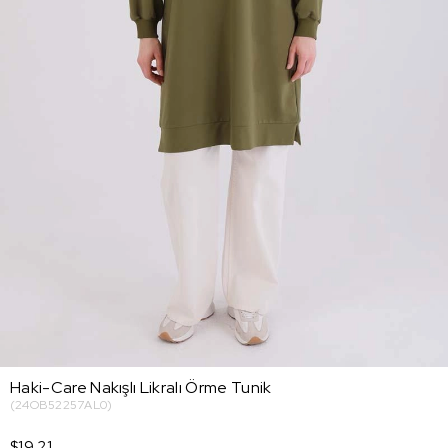
Haki-Care Nakışlı Likralı Örme Tunik
(24OB52257AL0)
$19.21