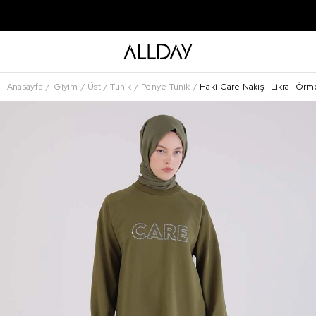
Anasayfa
Giyim
Üst
Tunik
Penye Tunik
Haki-Care Nakışlı Likralı Örm