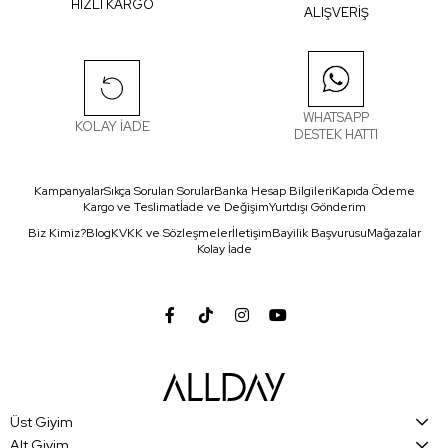
HIZLI KARGO
ALIŞVERİŞ
WHATSAPP
KOLAY İADE
DESTEK HATTI
Kampanyalar
Sıkça Sorulan Sorular
Banka Hesap Bilgileri
Kapıda Ödeme
Kargo ve Teslimat
İade ve Değişim
Yurtdışı Gönderim
Biz Kimiz?
Blog
KVKK ve Sözleşmeler
İletişim
Bayilik Başvurusu
Mağazalar
Kolay İade
Üst Giyim
Alt Giyim