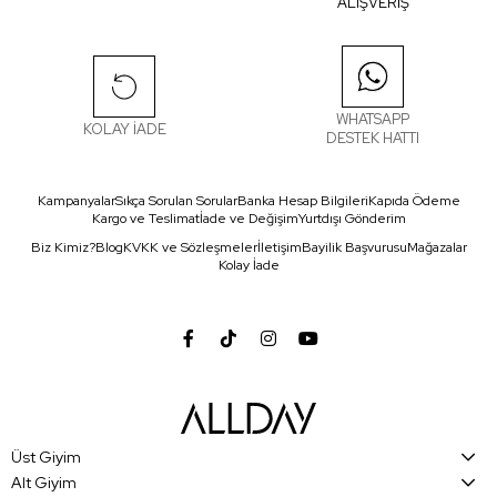
ALIŞVERİŞ
WHATSAPP
KOLAY İADE
DESTEK HATTI
Kampanyalar
Sıkça Sorulan Sorular
Banka Hesap Bilgileri
Kapıda Ödeme
Kargo ve Teslimat
İade ve Değişim
Yurtdışı Gönderim
Biz Kimiz?
Blog
KVKK ve Sözleşmeler
İletişim
Bayilik Başvurusu
Mağazalar
Kolay İade
Üst Giyim
Alt Giyim