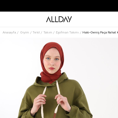
Anasayfa
Giyim
Tekil
Takım
Eşofman Takımı
Haki-Geniş Paça Rahat 