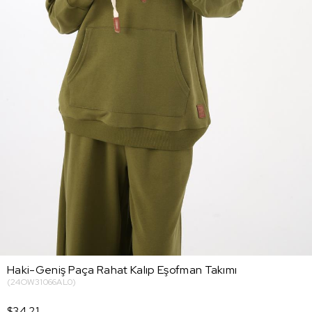
Haki-Geniş Paça Rahat Kalıp Eşofman Takımı
(24OW31066AL0)
$34.21