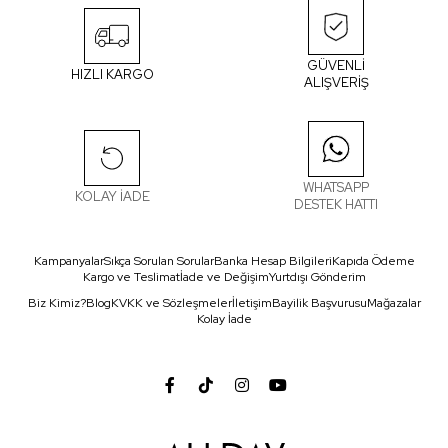
GÜVENLİ
HIZLI KARGO
ALIŞVERİŞ
WHATSAPP
KOLAY İADE
DESTEK HATTI
Kampanyalar
Sıkça Sorulan Sorular
Banka Hesap Bilgileri
Kapıda Ödeme
Kargo ve Teslimat
İade ve Değişim
Yurtdışı Gönderim
Biz Kimiz?
Blog
KVKK ve Sözleşmeler
İletişim
Bayilik Başvurusu
Mağazalar
Kolay İade