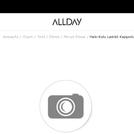
Anasayfa
Giyim
Tekil
Elbise
Penye Elbise
Haki-Kolu Lastikli Kapşon