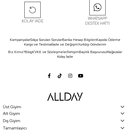
WHATSAPP
KOLAY İADE
DESTEK HATTI
Kampanyalar
Sıkça Sorulan Sorular
Banka Hesap Bilgileri
Kapıda Ödeme
Kargo ve Teslimat
İade ve Değişim
Yurtdışı Gönderim
Biz Kimiz?
Blog
KVKK ve Sözleşmeler
İletişim
Bayilik Başvurusu
Mağazalar
Kolay İade
Üst Giyim
Alt Giyim
Dış Giyim
Tamamlayıcı