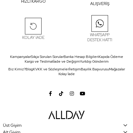
HIZLI KARGO
ALIŞVERİŞ
WHATSAPP
KOLAY İADE
DESTEK HATTI
Kampanyalar
Sıkça Sorulan Sorular
Banka Hesap Bilgileri
Kapıda Ödeme
Kargo ve Teslimat
İade ve Değişim
Yurtdışı Gönderim
Biz Kimiz?
Blog
KVKK ve Sözleşmeler
İletişim
Bayilik Başvurusu
Mağazalar
Kolay İade
Üst Giyim
Alt Giyim