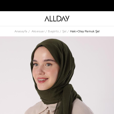
Anasayfa
Aksesuar
Başörtü
Şal
Haki-Olay Pamuk Şal