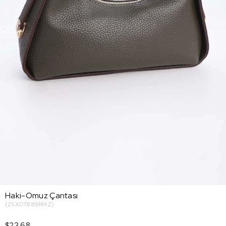
Haki-Omuz Çantası
(25X07889RMZ)
$23.68