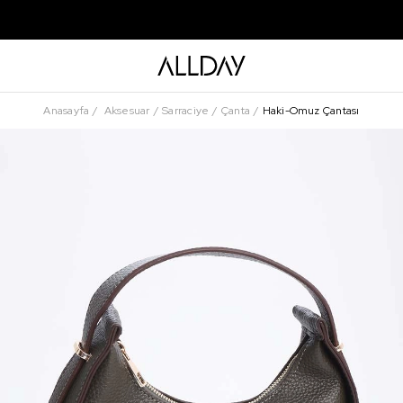
Anasayfa
Aksesuar
Sarraciye
Çanta
Haki-Omuz Çantası