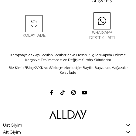
ALIŞVERİŞ
WHATSAPP
KOLAY İADE
DESTEK HATTI
Kampanyalar
Sıkça Sorulan Sorular
Banka Hesap Bilgileri
Kapıda Ödeme
Kargo ve Teslimat
İade ve Değişim
Yurtdışı Gönderim
Biz Kimiz?
Blog
KVKK ve Sözleşmeler
İletişim
Bayilik Başvurusu
Mağazalar
Kolay İade
Üst Giyim
Alt Giyim