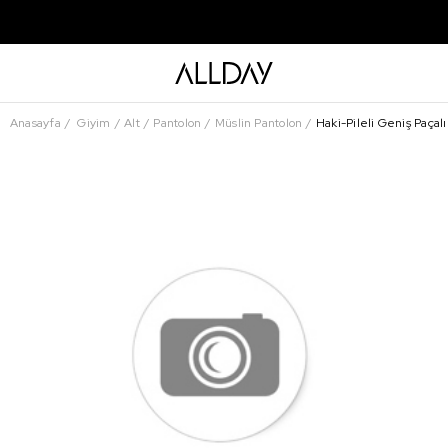
Anasayfa
Giyim
Alt
Pantolon
Müslin Pantolon
Haki-Pileli Geniş Paçalı