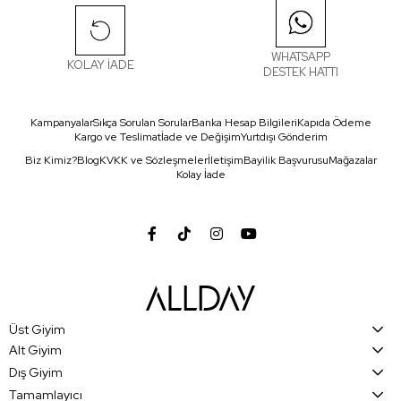
WHATSAPP
KOLAY İADE
DESTEK HATTI
Kampanyalar
Sıkça Sorulan Sorular
Banka Hesap Bilgileri
Kapıda Ödeme
Kargo ve Teslimat
İade ve Değişim
Yurtdışı Gönderim
Biz Kimiz?
Blog
KVKK ve Sözleşmeler
İletişim
Bayilik Başvurusu
Mağazalar
Kolay İade
Üst Giyim
Alt Giyim
Dış Giyim
Tamamlayıcı