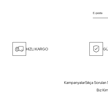
HIZLI KARGO
GÜ
Kampanyalar
Sıkça Sorulan 
Biz Ki