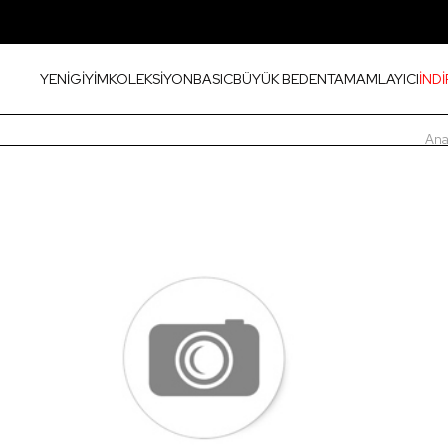
YENİ
GİYİM
KOLEKSİYON
BASIC
BÜYÜK BEDEN
TAMAMLAYICI
İNDİ
Ana