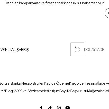
Trendler, kampanyalar ve fırsatlar hakkında ilk siz haberdar olun!
VENLİ ALIŞVERİŞ
KOLAY İADE
Sorular
Banka Hesap Bilgileri
Kapıda Ödeme
Kargo ve Teslimat
İade v
miz?
Blog
KVKK ve Sözleşmeler
İletişim
Bayilik Başvurusu
Mağazalar
Kol