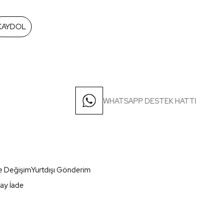
KAYDOL
WHATSAPP DESTEK HATTI
e Değişim
Yurtdışı Gönderim
ay İade