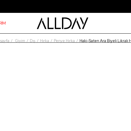
RİM
sayfa
Giyim
Dış
Hırka
Penye Hırka
Haki-Saten Ara Biyeli Likralı 