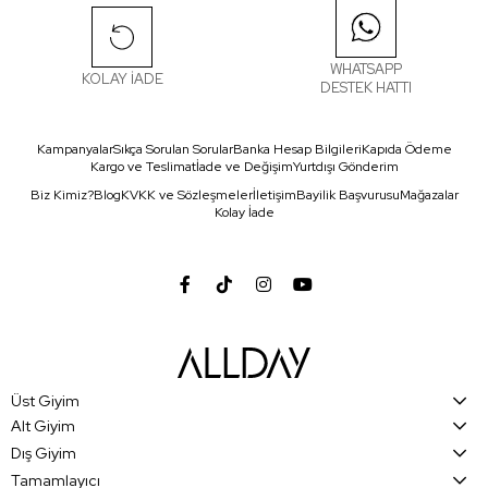
WHATSAPP
KOLAY İADE
DESTEK HATTI
Kampanyalar
Sıkça Sorulan Sorular
Banka Hesap Bilgileri
Kapıda Ödeme
Kargo ve Teslimat
İade ve Değişim
Yurtdışı Gönderim
Biz Kimiz?
Blog
KVKK ve Sözleşmeler
İletişim
Bayilik Başvurusu
Mağazalar
Kolay İade
Üst Giyim
Alt Giyim
Dış Giyim
Tamamlayıcı