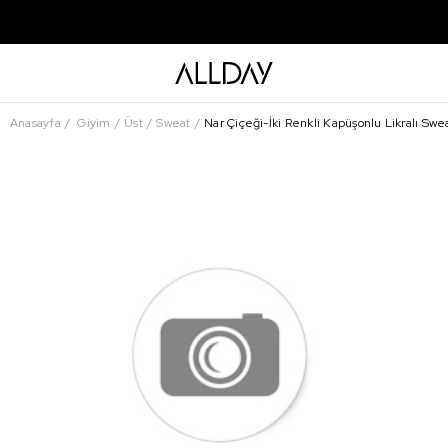
Anasayfa
Giyim
Üst
Sweat
Nar Çiçeği-İki Renkli Kapüşonlu Likralı Swe