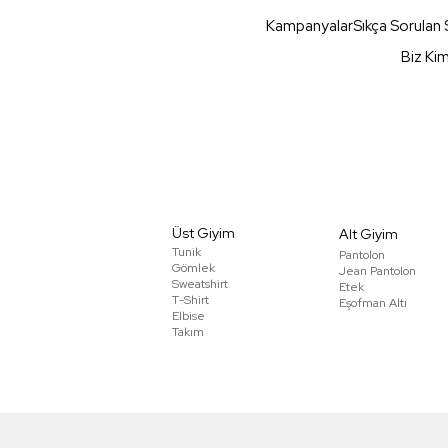
Kampanyalar
Sıkça Sorulan 
Biz Ki
Üst Giyim
Alt Giyim
Tunik
Pantolon
Gömlek
Jean Pantolon
Sweatshirt
Etek
T-Shirt
Eşofman Altı
Elbise
Takım