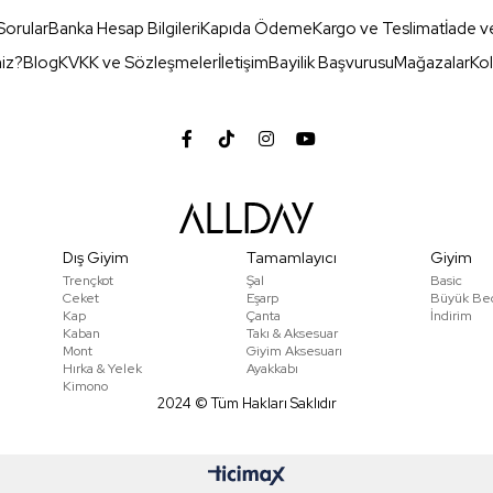
Sorular
Banka Hesap Bilgileri
Kapıda Ödeme
Kargo ve Teslimat
İade v
miz?
Blog
KVKK ve Sözleşmeler
İletişim
Bayilik Başvurusu
Mağazalar
Kol
Dış Giyim
Tamamlayıcı
Giyim
Trençkot
Şal
Basic
Ceket
Eşarp
Büyük Be
Kap
Çanta
İndirim
Kaban
Takı & Aksesuar
Mont
Giyim Aksesuarı
Hırka & Yelek
Ayakkabı
Kimono
2024 © Tüm Hakları Saklıdır