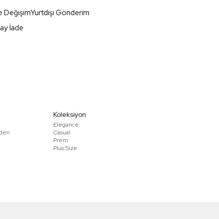
e Değişim
Yurtdışı Gönderim
ay İade
Koleksiyon
Elegance
den
Casual
Prem
Plus Size