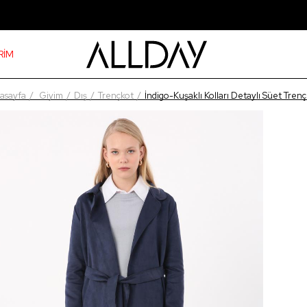
RİM
asayfa
Giyim
Dış
Trençkot
İndigo-Kuşaklı Kolları Detaylı Süet Tren