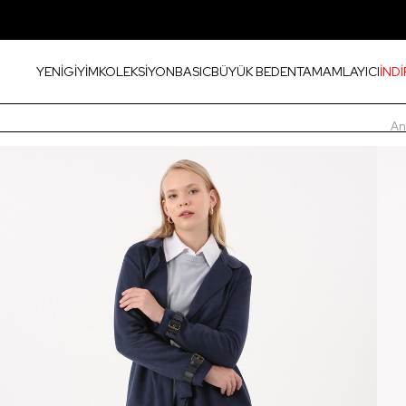
YENİ
GİYİM
KOLEKSİYON
BASIC
BÜYÜK BEDEN
TAMAMLAYICI
İNDİ
An