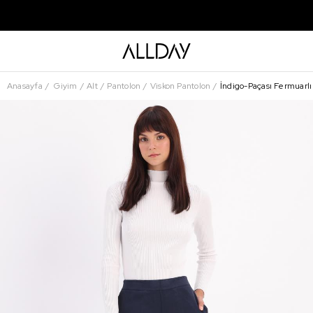
Anasayfa
Giyim
Alt
Pantolon
Viskon Pantolon
İndigo-Paçası Fermuarlı