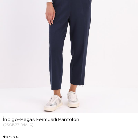
İndigo-Paçası Fermuarlı Pantolon
(25OB77104AL0)
$30.26