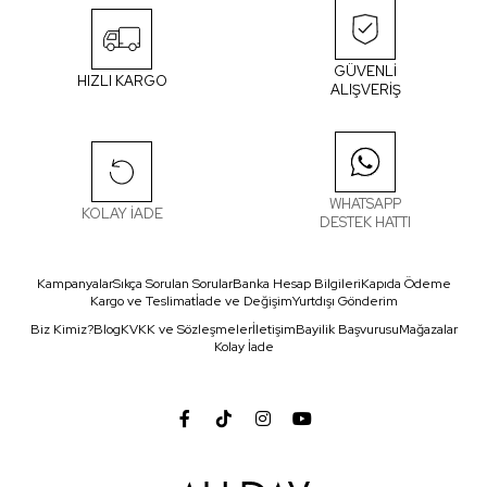
GÜVENLİ
HIZLI KARGO
ALIŞVERİŞ
WHATSAPP
KOLAY İADE
DESTEK HATTI
Kampanyalar
Sıkça Sorulan Sorular
Banka Hesap Bilgileri
Kapıda Ödeme
Kargo ve Teslimat
İade ve Değişim
Yurtdışı Gönderim
Biz Kimiz?
Blog
KVKK ve Sözleşmeler
İletişim
Bayilik Başvurusu
Mağazalar
Kolay İade