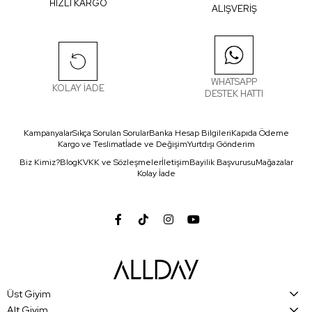
HIZLI KARGO
ALIŞVERİŞ
WHATSAPP
KOLAY İADE
DESTEK HATTI
Kampanyalar
Sıkça Sorulan Sorular
Banka Hesap Bilgileri
Kapıda Ödeme
Kargo ve Teslimat
İade ve Değişim
Yurtdışı Gönderim
Biz Kimiz?
Blog
KVKK ve Sözleşmeler
İletişim
Bayilik Başvurusu
Mağazalar
Kolay İade
Üst Giyim
Alt Giyim