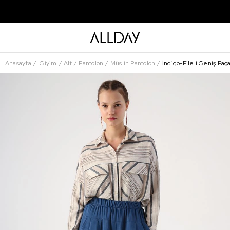
Anasayfa
Giyim
Alt
Pantolon
Müslin Pantolon
İndigo-Pileli Geniş Paça