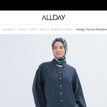
Anasayfa
Giyim
Tekil
Takım
Pantolonlu Takım
İndigo-Tencel Pantolo