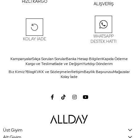
HIZLI KARGO
ALIŞVERİŞ
WHATSAPP
KOLAY İADE
DESTEK HATTI
Kampanyalar
Sıkça Sorulan Sorular
Banka Hesap Bilgileri
Kapıda Ödeme
Kargo ve Teslimat
İade ve Değişim
Yurtdışı Gönderim
Biz Kimiz?
Blog
KVKK ve Sözleşmeler
İletişim
Bayilik Başvurusu
Mağazalar
Kolay İade
Üst Giyim
Alt Giyim