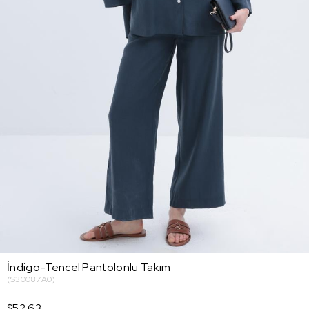
İndigo-Tencel Pantolonlu Takım
(S30087A0)
$52.63