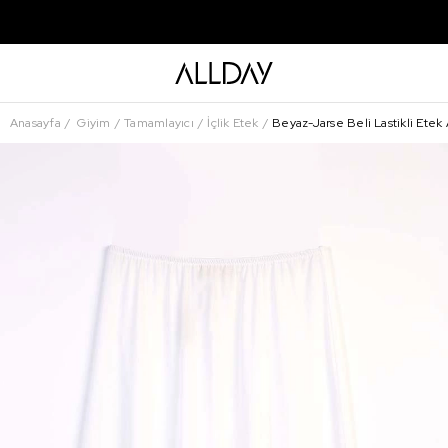
Anasayfa
Giyim
Tamamlayıcı
İçlik Etek
Beyaz-Jarse Beli Lastikli Etek A