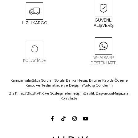
GÜVENLİ
HIZLI KARGO
ALIŞVERİŞ
WHATSAPP
KOLAY İADE
DESTEK HATTI
Kampanyalar
Sıkça Sorulan Sorular
Banka Hesap Bilgileri
Kapıda Ödeme
Kargo ve Teslimat
İade ve Değişim
Yurtdışı Gönderim
Biz Kimiz?
Blog
KVKK ve Sözleşmeler
İletişim
Bayilik Başvurusu
Mağazalar
Kolay İade