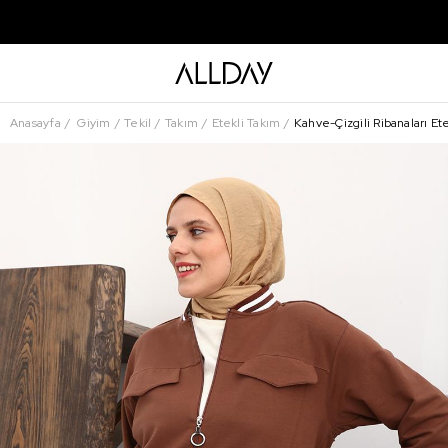
Anasayfa
Giyim
Tekil
Takım
Etekli Takım
Kahve-Çizgili Ribanaları Ete