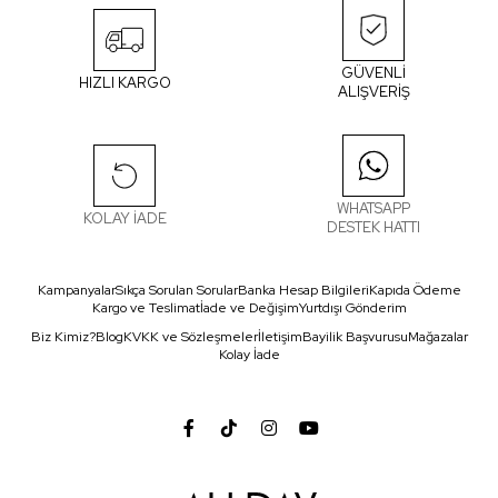
GÜVENLİ
HIZLI KARGO
ALIŞVERİŞ
WHATSAPP
KOLAY İADE
DESTEK HATTI
Kampanyalar
Sıkça Sorulan Sorular
Banka Hesap Bilgileri
Kapıda Ödeme
Kargo ve Teslimat
İade ve Değişim
Yurtdışı Gönderim
Biz Kimiz?
Blog
KVKK ve Sözleşmeler
İletişim
Bayilik Başvurusu
Mağazalar
Kolay İade