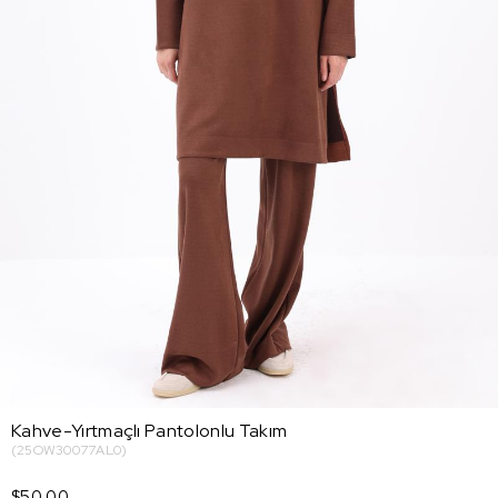
Kahve-Yırtmaçlı Pantolonlu Takım
(25OW30077AL0)
$50.00