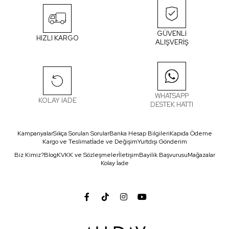
GÜVENLİ
HIZLI KARGO
ALIŞVERİŞ
WHATSAPP
KOLAY İADE
DESTEK HATTI
Kampanyalar
Sıkça Sorulan Sorular
Banka Hesap Bilgileri
Kapıda Ödeme
Kargo ve Teslimat
İade ve Değişim
Yurtdışı Gönderim
Biz Kimiz?
Blog
KVKK ve Sözleşmeler
İletişim
Bayilik Başvurusu
Mağazalar
Kolay İade