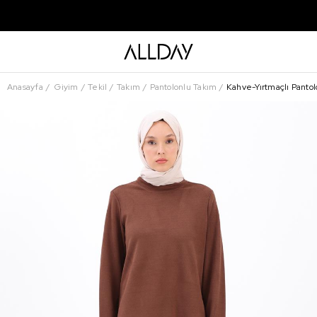
Anasayfa
Giyim
Tekil
Takım
Pantolonlu Takım
Kahve-Yırtmaçlı Panto