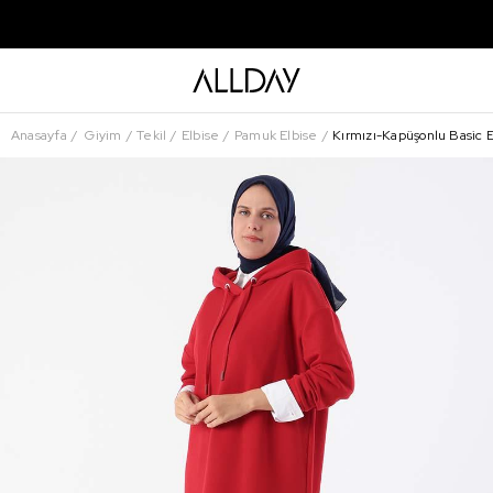
Anasayfa
Giyim
Tekil
Elbise
Pamuk Elbise
Kırmızı-Kapüşonlu Basic E