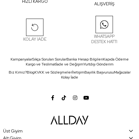
HIZLI KARGO
ALIŞVERİŞ
WHATSAPP
KOLAY İADE
DESTEK HATTI
Kampanyalar
Sıkça Sorulan Sorular
Banka Hesap Bilgileri
Kapıda Ödeme
Kargo ve Teslimat
İade ve Değişim
Yurtdışı Gönderim
Biz Kimiz?
Blog
KVKK ve Sözleşmeler
İletişim
Bayilik Başvurusu
Mağazalar
Kolay İade
Üst Giyim
Alt Giyim