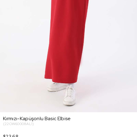
Kırmızı-Kapüşonlu Basic Elbise
(22OW60008AL1)
$23.68