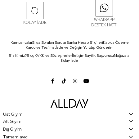
WHATSAPP
KOLAY İADE
DESTEK HATTI
Kampanyalar
Sıkça Sorulan Sorular
Banka Hesap Bilgileri
Kapıda Ödeme
Kargo ve Teslimat
İade ve Değişim
Yurtdışı Gönderim
Biz Kimiz?
Blog
KVKK ve Sözleşmeler
İletişim
Bayilik Başvurusu
Mağazalar
Kolay İade
Üst Giyim
Alt Giyim
Dış Giyim
Tamamlayıcı