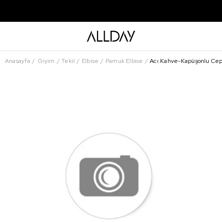
Anasayfa
Giyim
Tekil
Elbise
Pamuk Elbise
Acı Kahve-Kapüşonlu Cep