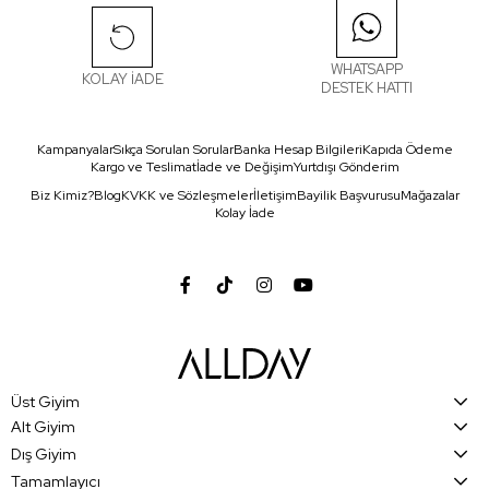
WHATSAPP
KOLAY İADE
DESTEK HATTI
Kampanyalar
Sıkça Sorulan Sorular
Banka Hesap Bilgileri
Kapıda Ödeme
Kargo ve Teslimat
İade ve Değişim
Yurtdışı Gönderim
Biz Kimiz?
Blog
KVKK ve Sözleşmeler
İletişim
Bayilik Başvurusu
Mağazalar
Kolay İade
Üst Giyim
Alt Giyim
Dış Giyim
Tamamlayıcı