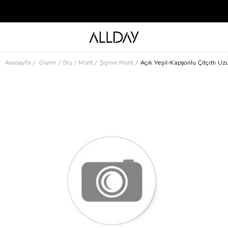
Anasayfa
Giyim
Dış
Mont
Şişme Mont
Açık Yeşil-Kapşonlu Çıtçıtlı U