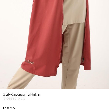
Gül-Kapüşonlu Hırka
(21OB93011AL0)
$25.00