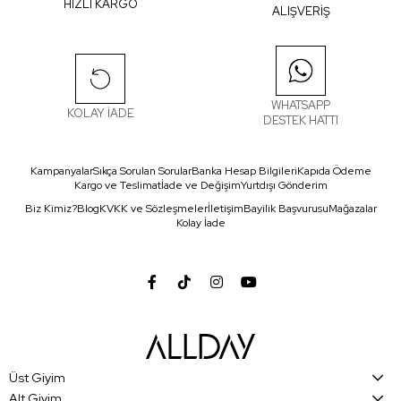
HIZLI KARGO
ALIŞVERİŞ
WHATSAPP
KOLAY İADE
DESTEK HATTI
Kampanyalar
Sıkça Sorulan Sorular
Banka Hesap Bilgileri
Kapıda Ödeme
Kargo ve Teslimat
İade ve Değişim
Yurtdışı Gönderim
Biz Kimiz?
Blog
KVKK ve Sözleşmeler
İletişim
Bayilik Başvurusu
Mağazalar
Kolay İade
Üst Giyim
Alt Giyim