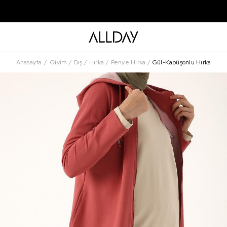
Anasayfa
Giyim
Dış
Hırka
Penye Hırka
Gül-Kapüşonlu Hırka