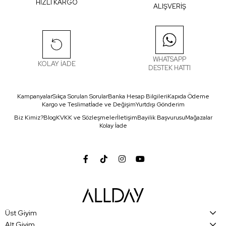
HIZLI KARGO
ALIŞVERİŞ
WHATSAPP
KOLAY İADE
DESTEK HATTI
Kampanyalar
Sıkça Sorulan Sorular
Banka Hesap Bilgileri
Kapıda Ödeme
Kargo ve Teslimat
İade ve Değişim
Yurtdışı Gönderim
Biz Kimiz?
Blog
KVKK ve Sözleşmeler
İletişim
Bayilik Başvurusu
Mağazalar
Kolay İade
Üst Giyim
Alt Giyim