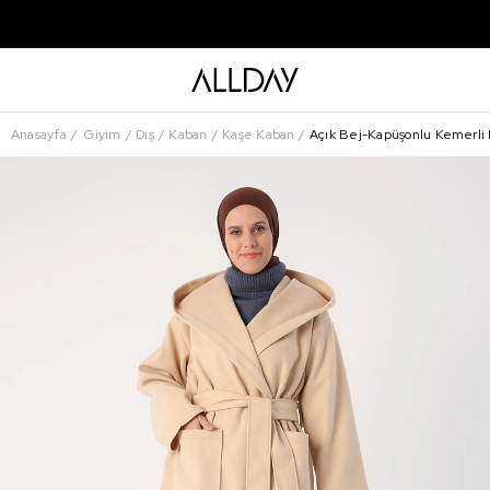
Anasayfa
Giyim
Dış
Kaban
Kaşe Kaban
Açık Bej-Kapüşonlu Kemerli