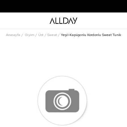
Anasayfa
Giyim
Üst
Sweat
Yeşil-Kapüşonlu Kordonlu Sweat Tunik