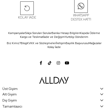
WHATSAPP
KOLAY İADE
DESTEK HATTI
Kampanyalar
Sıkça Sorulan Sorular
Banka Hesap Bilgileri
Kapıda Ödeme
Kargo ve Teslimat
İade ve Değişim
Yurtdışı Gönderim
Biz Kimiz?
Blog
KVKK ve Sözleşmeler
İletişim
Bayilik Başvurusu
Mağazalar
Kolay İade
Üst Giyim
Alt Giyim
Dış Giyim
Tamamlayıcı