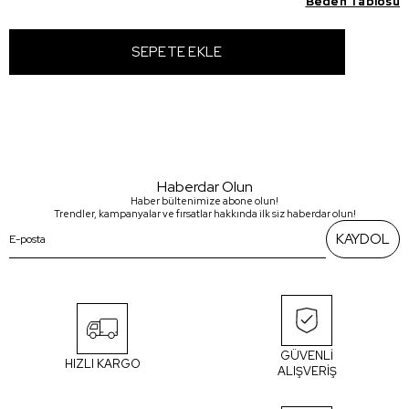
Beden Tablosu
Beden Tablosu
Haberdar Olun
Haber bültenimize abone olun!
Trendler, kampanyalar ve fırsatlar hakkında ilk siz haberdar olun!
KAYDOL
GÜVENLİ
HIZLI KARGO
ALIŞVERİŞ