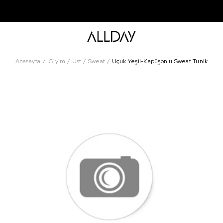
Anasayfa
Giyim
Üst
Sweat
Uçuk Yeşil-Kapüşonlu Sweat Tunik