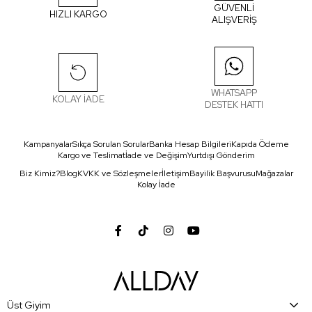
GÜVENLİ
HIZLI KARGO
ALIŞVERİŞ
WHATSAPP
KOLAY İADE
DESTEK HATTI
Kampanyalar
Sıkça Sorulan Sorular
Banka Hesap Bilgileri
Kapıda Ödeme
Kargo ve Teslimat
İade ve Değişim
Yurtdışı Gönderim
Biz Kimiz?
Blog
KVKK ve Sözleşmeler
İletişim
Bayilik Başvurusu
Mağazalar
Kolay İade
Üst Giyim