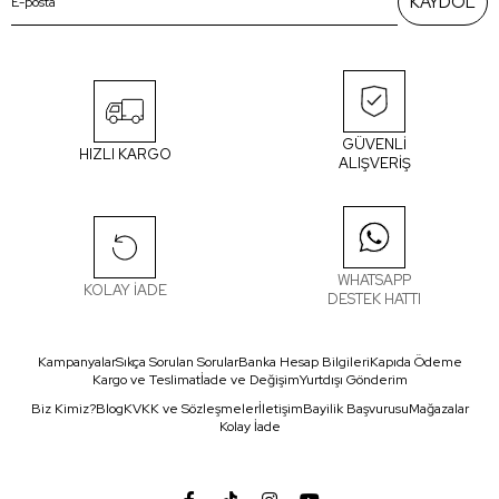
KAYDOL
GÜVENLİ
HIZLI KARGO
ALIŞVERİŞ
WHATSAPP
KOLAY İADE
DESTEK HATTI
Kampanyalar
Sıkça Sorulan Sorular
Banka Hesap Bilgileri
Kapıda Ödeme
Kargo ve Teslimat
İade ve Değişim
Yurtdışı Gönderim
Biz Kimiz?
Blog
KVKK ve Sözleşmeler
İletişim
Bayilik Başvurusu
Mağazalar
Kolay İade