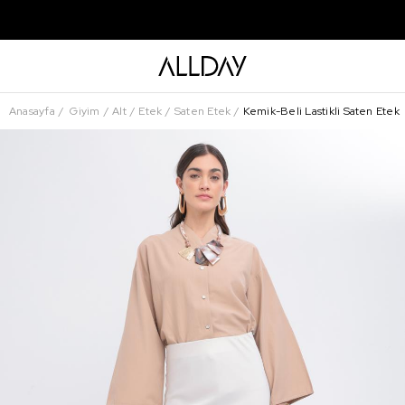
Anasayfa
Giyim
Alt
Etek
Saten Etek
Kemik-Beli Lastikli Saten Etek