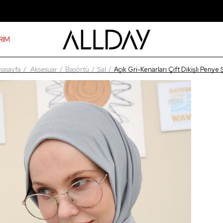
RİM
nasayfa
Aksesuar
Başörtü
Şal
Açık Gri-Kenarları Çift Dikişli Penye 