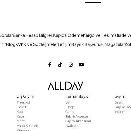
Sorular
Banka Hesap Bilgileri
Kapıda Ödeme
Kargo ve Teslimat
İade v
miz?
Blog
KVKK ve Sözleşmeler
İletişim
Bayilik Başvurusu
Mağazalar
Kol
Dış Giyim
Tamamlayıcı
Giyim
Trençkot
Şal
Basic
Ceket
Eşarp
Büyük Be
Kap
Çanta
İndirim
Kaban
Takı & Aksesuar
Mont
Giyim Aksesuarı
Hırka & Yelek
Ayakkabı
Kimono