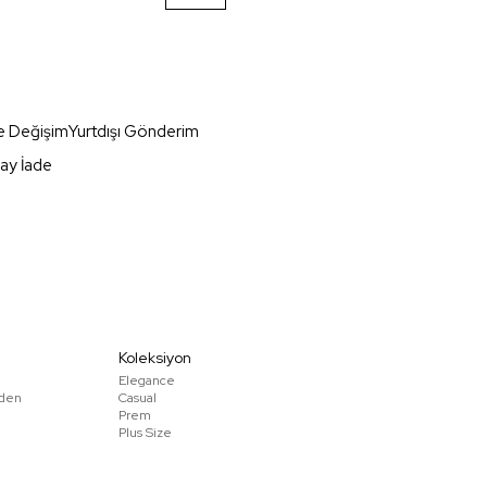
e Değişim
Yurtdışı Gönderim
ay İade
Koleksiyon
Elegance
den
Casual
Prem
Plus Size