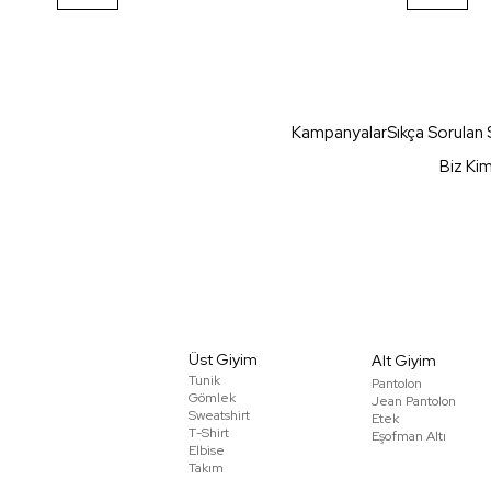
Kampanyalar
Sıkça Sorulan 
Biz Ki
Üst Giyim
Alt Giyim
Tunik
Pantolon
Gömlek
Jean Pantolon
Sweatshirt
Etek
T-Shirt
Eşofman Altı
Elbise
Takım