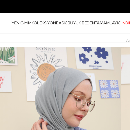
YENİ
GİYİM
KOLEKSİYON
BASIC
BÜYÜK BEDEN
TAMAMLAYICI
İNDİ
A